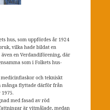
kets hus, som uppfördes år 1924
ruk, vilka hade bildat en
s även en Verdandiförening, där
ensamma som i Folkets hus-
x medicinflaskor och tekniskt
h många flyttade därför från
 1975.
ggnad med fasad av röd
fattningar är vitmålade, medan