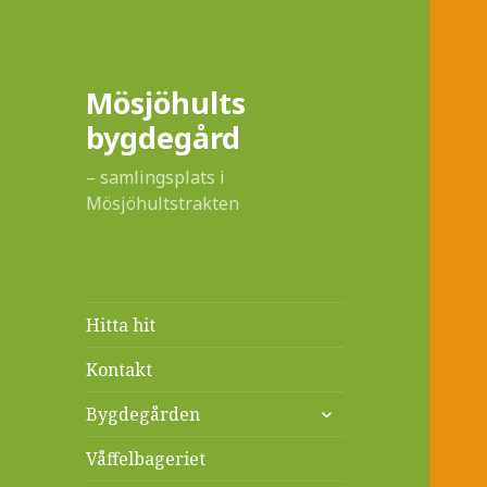
Mösjöhults
bygdegård
– samlingsplats i
Mösjöhultstrakten
Hitta hit
Kontakt
expandera
Bygdegården
undermeny
Våffelbageriet