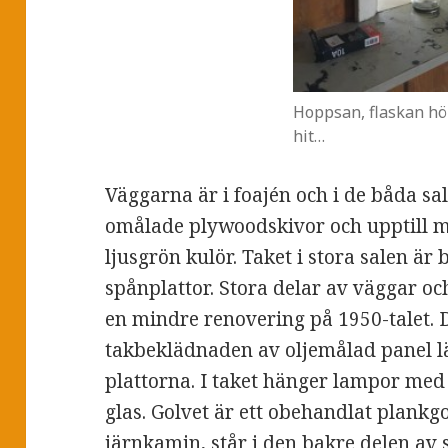
Hoppsan, flaskan hö
hit…
Väggarna är i foajén och i de båda sa
omålade plywoodskivor och upptill m
ljusgrön kulör. Taket i stora salen är 
spånplattor. Stora delar av väggar o
en mindre renovering på 1950-talet.
takbeklädnaden av oljemålad panel l
plattorna. I taket hänger lampor med
glas. Golvet är ett obehandlat plank
järnkamin, står i den bakre delen av 