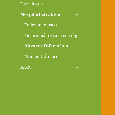
Föreningen
expandera
Mösjöhultstrakten
undermeny
En levande trakt
Furusjömåla kvarn och såg
Åkvarns Folkets hus
Minnen från förr
expandera
Arkiv
undermeny