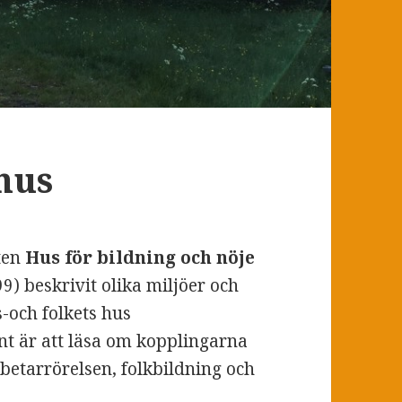
hus
ften
Hus för bildning och nöje
99) beskrivit olika miljöer och
s-och folkets hus
ant är att läsa om kopplingarna
betarrörelsen, folkbildning och