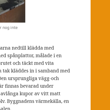
r nog inte
larna nedtill klädda med
ed spånplattor, målade i en
brutet och täckt med vita
ch tak kläddes in i samband med
 Den ursprungliga vägg-och
är finnas bevarad under
 avlånga kupor av vitt matt
golv. Byggnadens värmekälla, en
salen.