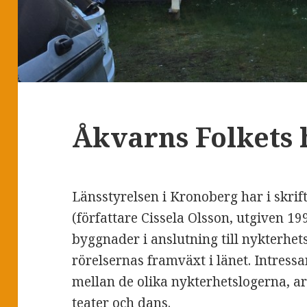
Åkvarns Folkets 
Länsstyrelsen i Kronoberg har i skri
(författare Cissela Olsson, utgiven 19
byggnader i anslutning till nykterhet
rörelsernas framväxt i länet. Intress
mellan de olika nykterhetslogerna, ar
teater och dans.