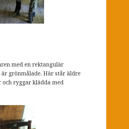
taren med en rektangulär
 är grönmålade. Här står äldre
r och ryggar klädda med