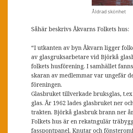
Åldrad skönhet
Såhär beskrivs Åkvarns Folkets hus:
“I utkanten av byn Åkvarn ligger fol
av glasgruksarbetare vid Björkå glasb
folkets husförening. I samhället fann
skaran av medlemmar var ungefär d
föreningen.
Glasbruket tillverkade bruksglas, t.e
glas. År 1962 lades glasbruket ner oc
trakten. Björkå glasbruk brann ner år
Folkets hus är en rekatngulär träby
fasspontpanel. Knutar och fönsterom