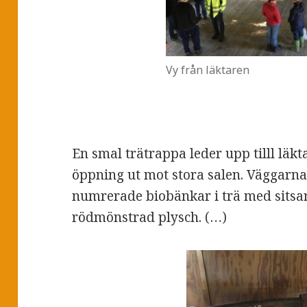
Vy från läktaren
En smal trätrappa leder upp tilll läk
öppning ut mot stora salen. Väggarna
numrerade biobänkar i trä med sitsa
rödmönstrad plysch. (…)